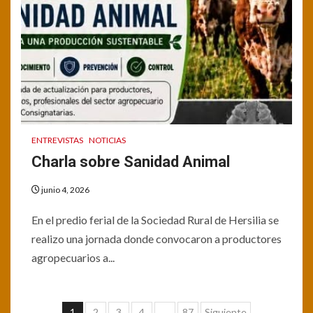
ENTREVISTAS
NOTICIAS
Charla sobre Sanidad Animal
junio 4, 2026
En el predio ferial de la Sociedad Rural de Hersilia se
realizo una jornada donde convocaron a productores
agropecuarios a...
Paginación
1
2
3
4
…
87
Siguiente