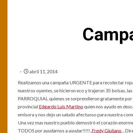
Campa
abril 11, 2014
Realizamos una campaña URGENTE para recolectar ropa y 
nuestros oyentes, se hicieron eco y trajeron 35 bolsas, la
PARROQUIAL quienes se sorprendieron gratamente por n
provincial
Edgardo Luis Martino
quien nos ayudo en desca
emisora y nos dejo un saludo afectuoso para nuestra com
Una vez mas nuestro pueblo demostró el corazón enorm
TODOS por ayudarnos a ayudar!!!!!..
Fredy Giuliano
…Dir