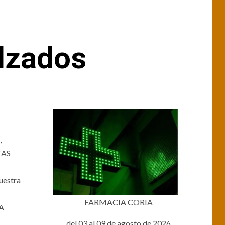
lzados
,
ITAS
nuestra
FARMACIA CORIA
 A
del 03 al 09 de agosto de 2026