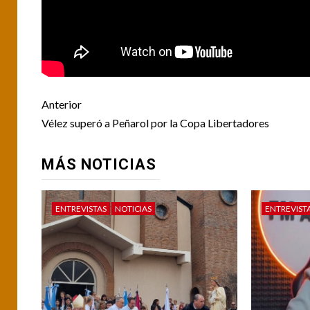
Post
Anterior
navigation
Vélez superó a Peñarol por la Copa Libertadores
MÁS NOTICIAS
ENTREVISTAS
NOTICIAS
ENTREVIST