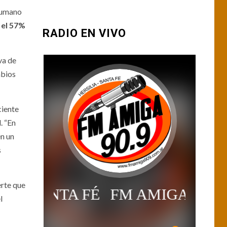
 Humano
 el 57%
RADIO EN VIVO
va de
mbios
ciente
. “En
en un
s
erte que
l