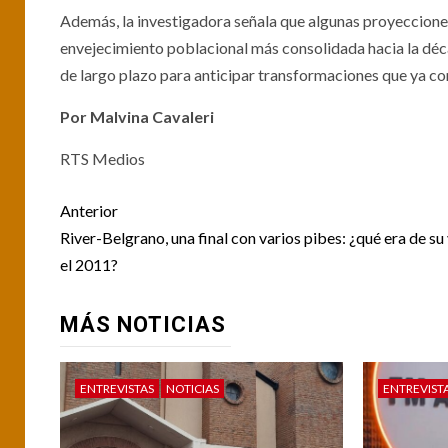
Además, la investigadora señala que algunas proyeccione
envejecimiento poblacional más consolidada hacia la décad
de largo plazo para anticipar transformaciones que ya c
Por Malvina Cavaleri
RTS Medios
Post
Anterior
navigation
River-Belgrano, una final con varios pibes: ¿qué era de su
el 2011?
MÁS NOTICIAS
ENTREVISTAS
NOTICIAS
ENTREVIST