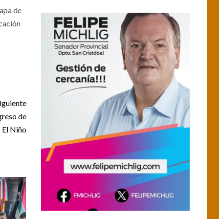
tapa de
icación
iguiente
greso de
El Niño