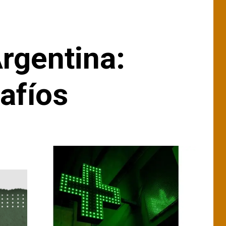
Argentina:
safíos