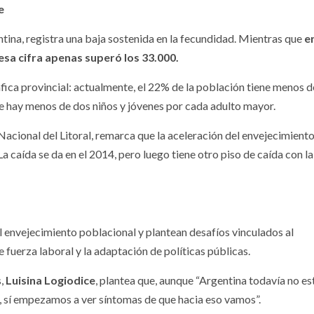
e
gentina, registra una baja sostenida en la fecundidad. Mientras que
e
esa cifra apenas superó los 33.000.
ica provincial: actualmente, el 22% de la población tiene menos d
ue hay menos de dos niños y jóvenes por cada adulto mayor.
Nacional del Litoral, remarca que la aceleración del envejecimient
caída se da en el 2014, pero luego tiene otro piso de caída con la
 envejecimiento poblacional y plantean desafíos vinculados al
e fuerza laboral y la adaptación de políticas públicas.
s,
Luisina Logiodice
, plantea que, aunque “Argentina todavía no es
, sí empezamos a ver síntomas de que hacia eso vamos”.