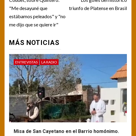
navigation
"Me desayuné que
triunfo de Platense en Brasil
estábamos peleados" y "no
me dijo que se quiere ir"
MÁS NOTICIAS
ENTREVISTAS
LA RADIO
Misa de San Cayetano en el Barrio homónimo.