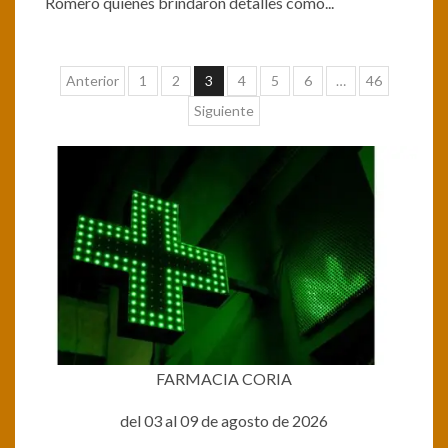
Romero quienes brindaron detalles como...
Paginación
Anterior
1
2
3
4
5
6
…
46
de
Siguiente
entradas
FARMACIA CORIA
del 03 al 09 de agosto de 2026