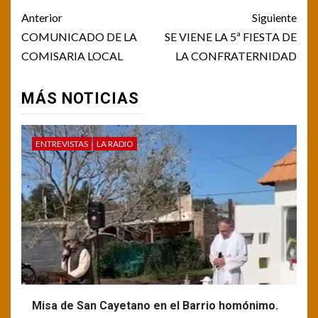
Post
Anterior
Siguiente
navigation
COMUNICADO DE LA
SE VIENE LA 5ª FIESTA DE
COMISARIA LOCAL
LA CONFRATERNIDAD
MÁS NOTICIAS
ENTREVISTAS
LA RADIO
Misa de San Cayetano en el Barrio homónimo.