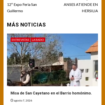
navigation
12º Expo Feria San
ANSES ATIENDE EN
Guillermo
HERSILIA
MÁS NOTICIAS
ENTREVISTAS
LA RADIO
Misa de San Cayetano en el Barrio homónimo.
agosto 7, 2026