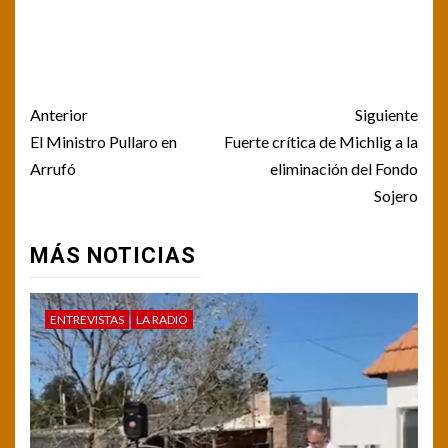
Post
Anterior
Siguiente
navigation
El Ministro Pullaro en
Fuerte crítica de Michlig a la
Arrufó
eliminación del Fondo
Sojero
MÁS NOTICIAS
ENTREVISTAS
LA RADIO